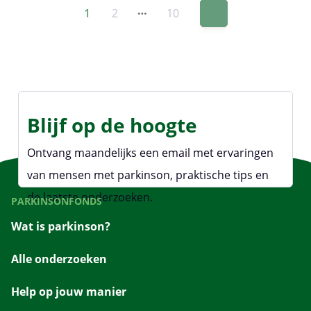
…
1
2
10
Blijf op de hoogte
Ontvang maandelijks een email met ervaringen
van mensen met parkinson, praktische tips en
de laatste onderzoeken.
PARKINSONFONDS
Wat is parkinson?
Alle onderzoeken
Help op jouw manier