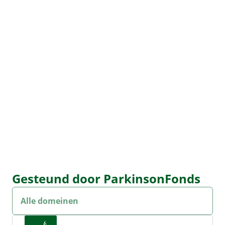
Gesteund door ParkinsonFonds
Onderzoek dropdown
Sel