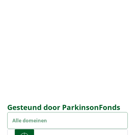
Gesteund door ParkinsonFonds
Onderzoek dropdown
Sel