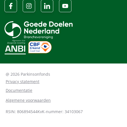
@ 2026 Parkinsonfonds
Privacy statement
Documentatie
Algemene voorwaarden
RSIN: 806894544
KvK-nummer: 34103067