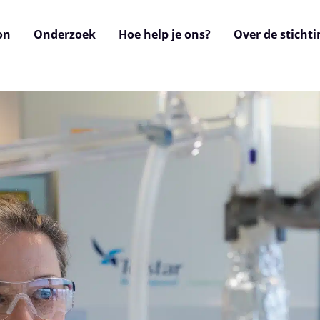
on
Onderzoek
Hoe help je ons?
Over de stichti