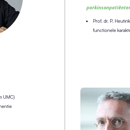
parkinsonpatiënte
Prof. dr. P. Heut
functionele karakt
am UMC)
mentie