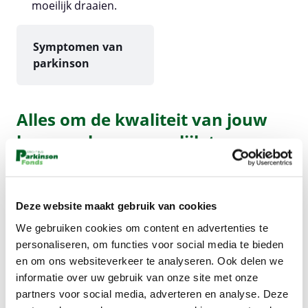
moeilijk draaien.
Symptomen van
parkinson
Alles om de kwaliteit van jouw
leven zo hoog mogelijk te
houden
Voor het ParkinsonFonds is dat uiteraard een groot
Deze website maakt gebruik van cookies
onderdeel van onze missie. Wij financieren daarom
We gebruiken cookies om content en advertenties te
graag onderzoek dat gericht is op het verhogen van
personaliseren, om functies voor social media te bieden
de levenskwaliteit van mensen met parkinson en hun
en om ons websiteverkeer te analyseren. Ook delen we
dierbaren.
informatie over uw gebruik van onze site met onze
partners voor social media, adverteren en analyse. Deze