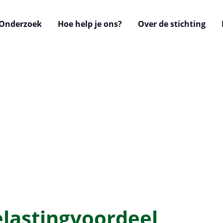
Onderzoek
Hoe help je ons?
Over de stichting
lastingvoordeel