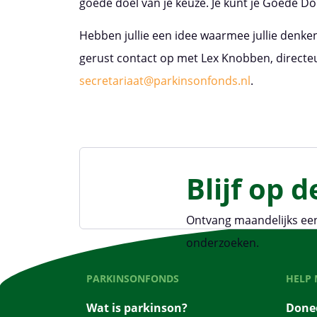
goede doel van je keuze. Je kunt je Goede Do
Hebben jullie een idee waarmee jullie den
gerust contact op met Lex Knobben, directeu
secretariaat@parkinsonfonds.nl
.
Blijf op 
Ontvang maandelijks een
onderzoeken.
PARKINSONFONDS
HELP 
Wat is parkinson?
Donee