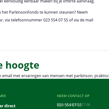
el eenvoudig kenbaar maken bij je offerte aanvraag.
ken het ParkinsonFonds te kunnen steunen? Neem
r, via telefoonnummer 023 554 07 55 of via de mail
de hoogte
 email met ervaringen van mensen met parkinson, praktisch
MEE
NEEM CONTACT OP
023 554 07 55
Ma - Vr 08:30 - 17:00
r direct