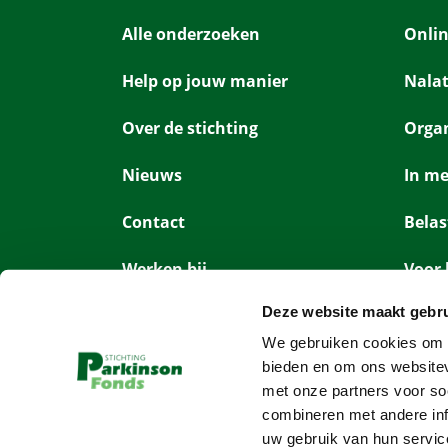
Alle onderzoeken
Onlin
Help op jouw manier
Nala
Over de stichting
Organ
Nieuws
In m
Contact
Belas
Werken bij
Voor 
Deze website maakt gebru
Word vrijwilliger
Geef
We gebruiken cookies om c
bieden en om ons websitev
met onze partners voor so
combineren met andere inf
uw gebruik van hun servic