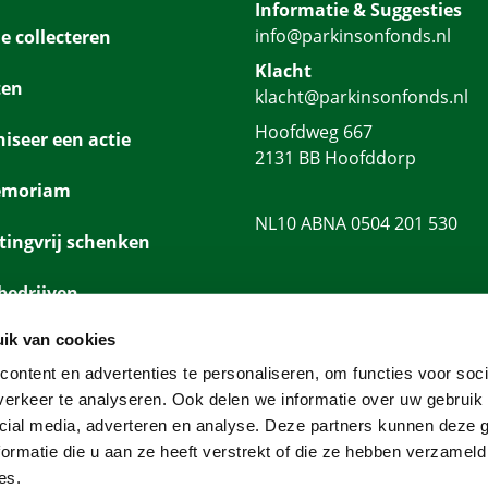
Informatie & Suggesties
info@parkinsonfonds.nl
e collecteren
Klacht
ten
klacht@parkinsonfonds.nl
Hoofdweg 667
iseer een actie
2131 BB Hoofddorp
emoriam
NL10 ABNA 0504 201 530
tingvrij schenken
bedrijven
ik van cookies
platformen
ontent en advertenties te personaliseren, om functies voor soci
erkeer te analyseren. Ook delen we informatie over uw gebruik 
cial media, adverteren en analyse. Deze partners kunnen deze
ormatie die u aan ze heeft verstrekt of die ze hebben verzameld
es.