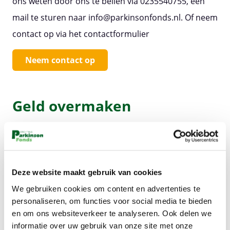
ons weten door ons te bellen via 0235540755, een
mail te sturen naar info@parkinsonfonds.nl. Of neem
contact op via het contactformulier
Neem contact op
Geld overmaken
Heb je zelf geld ingezameld? Het bedrag kun je
natuurlijk overmaken op onze bankrekening NL10
ABNA 0504 2015 30.
Deze website maakt gebruik van cookies
Bij een betaling krijgen we geen contact- of
We gebruiken cookies om content en advertenties te
adresgegevens door. Terwijl we je wel graag willen
personaliseren, om functies voor social media te bieden
bedanken voor jouw bijdrage. Wil jij daarom je
en om ons websiteverkeer te analyseren. Ook delen we
contactgegevens in het opmerkingenveld van de
informatie over uw gebruik van onze site met onze