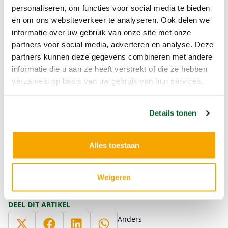
personaliseren, om functies voor social media te bieden
en om ons websiteverkeer te analyseren. Ook delen we
informatie over uw gebruik van onze site met onze
partners voor social media, adverteren en analyse. Deze
partners kunnen deze gegevens combineren met andere
informatie die u aan ze heeft verstrekt of die ze hebben
verzameld op basis van uw gebruik van hun services.
Details tonen
Alles toestaan
Larissa Meijer MSc
Weigeren
DEEL DIT ARTIKEL
Anders