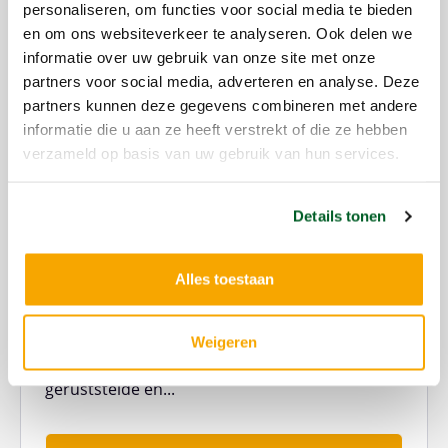
personaliseren, om functies voor social media te bieden
en om ons websiteverkeer te analyseren. Ook delen we
informatie over uw gebruik van onze site met onze
partners voor social media, adverteren en analyse. Deze
partners kunnen deze gegevens combineren met andere
Patiënten
informatie die u aan ze heeft verstrekt of die ze hebben
verzameld op basis van uw gebruik van hun services.
22 juli 2026
Details tonen
“Ik vond altijd dat een huisarts
honderd procent scherp moet zijn”
Alles toestaan
Ruud Schilders (58) was bijna vijfentwintig jaar
Weigeren
lang huisarts: de man die luisterde,
geruststelde en...