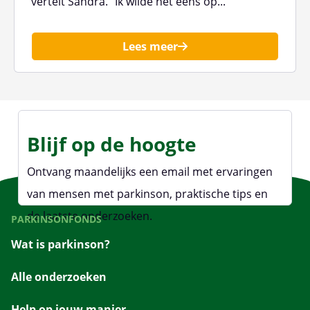
vertelt Sandra. “Ik wilde het eens op...
Lees meer
Blijf op de hoogte
Ontvang maandelijks een email met ervaringen
van mensen met parkinson, praktische tips en
de laatste onderzoeken.
PARKINSONFONDS
Wat is parkinson?
Alle onderzoeken
Help op jouw manier