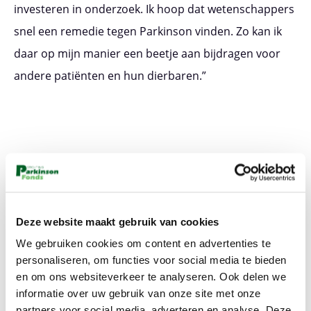
investeren in onderzoek. Ik hoop dat wetenschappers
snel een remedie tegen Parkinson vinden. Zo kan ik
daar op mijn manier een beetje aan bijdragen voor
andere patiënten en hun dierbaren.”
Time for me to go now
Deze website maakt gebruik van cookies
I won’t say goodbye
We gebruiken cookies om content en advertenties te
personaliseren, om functies voor social media te bieden
Look for me in rainbows
en om ons websiteverkeer te analyseren. Ook delen we
Way up in the sky
informatie over uw gebruik van onze site met onze
partners voor social media, adverteren en analyse. Deze