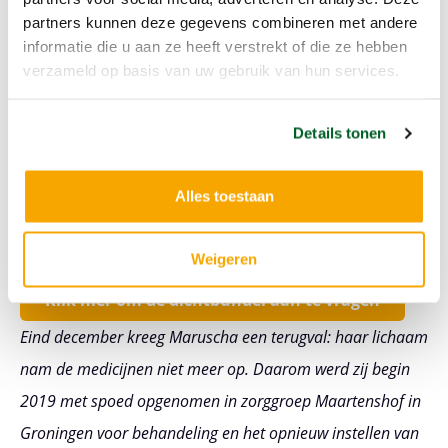
In the morning sunrise
partners kunnen deze gegevens combineren met andere
When all the world is new
informatie die u aan ze heeft verstrekt of die ze hebben
verzameld op basis van uw gebruik van hun services.
Just look for me and love me
As you know I loved you
Details tonen
Heeft u belangstelling voor de dichtbundel van
Maruscha? Vanaf maart 2019 kunt u deze
Alles toestaan
bestellen. U mag zelf bepalen wat u voor de
dichtbundel wilt betalen.
Weigeren
Klik hier om de dichtbundel aan te vragen
Eind december kreeg Maruscha een terugval: haar lichaam
nam de medicijnen niet meer op. Daarom werd zij begin
2019 met spoed opgenomen in zorggroep Maartenshof in
Groningen voor behandeling en het opnieuw instellen van