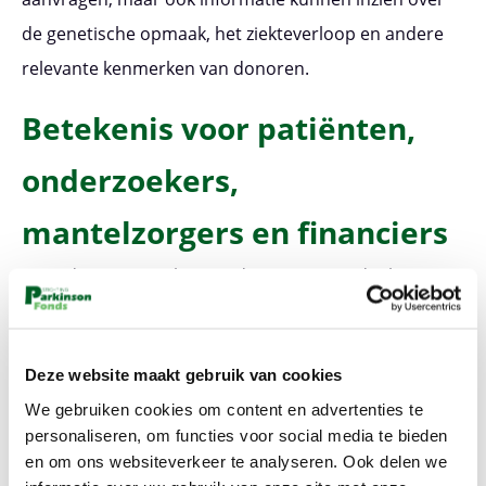
de genetische opmaak, het ziekteverloop en andere
relevante kenmerken van donoren.
Betekenis voor patiënten,
onderzoekers,
mantelzorgers en financiers
Voor donateurs is het goed om te weten dat hun
bijdrage écht verschil maakt. Het helpt
wetenschappers wereldwijd om parkinson beter te
Deze website maakt gebruik van cookies
begrijpen. En dat geeft patiënten en hun families
We gebruiken cookies om content en advertenties te
hoop op een betere behandeling.
personaliseren, om functies voor social media te bieden
en om ons websiteverkeer te analyseren. Ook delen we
Voor onderzoekers is de Hersenbank een onmisbare