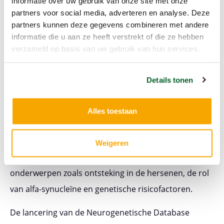
informatie over uw gebruik van onze site met onze
bron. Met toegang tot écht menselijk weefsel kunnen
partners voor social media, adverteren en analyse. Deze
ze vragen beantwoorden die met proefdieren of
partners kunnen deze gegevens combineren met andere
informatie die u aan ze heeft verstrekt of die ze hebben
celmodellen vaak niet lukken.
verzameld op basis van uw gebruik van hun services.
Voor mantelzorgers en financiers toont dit project
hoe belangrijk een stabiele infrastructuur is in het
Details tonen
onderzoek naar parkinson. Dankzij de Hersenbank
zijn tussen 2023 en 2024 meer dan 45
Alles toestaan
wetenschappelijke artikelen gepubliceerd over
studies die gebruikmaakten van deze weefsels. De
Weigeren
onderzoeken behandelen uiteenlopende
onderwerpen zoals ontsteking in de hersenen, de rol
van alfa-synucleïne en genetische risicofactoren.
De lancering van de Neurogenetische Database