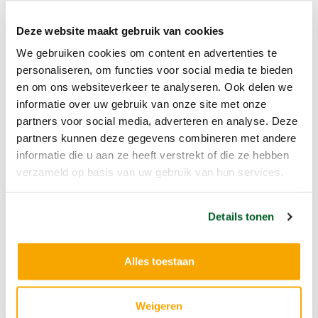
optimaliseren in de context van een nationale
Deze website maakt gebruik van cookies
samenwerking van Parkinsononderzoekers. Zo heeft
We gebruiken cookies om content en advertenties te
dit onderzoek ook de richtlijnen voor de behandeling
personaliseren, om functies voor social media te bieden
en om ons websiteverkeer te analyseren. Ook delen we
van de ziekte van Parkinson beïnvloedt.
informatie over uw gebruik van onze site met onze
partners voor social media, adverteren en analyse. Deze
partners kunnen deze gegevens combineren met andere
informatie die u aan ze heeft verstrekt of die ze hebben
verzameld op basis van uw gebruik van hun services.
Details tonen
Over Contant Verschuur
Na het afronden van de studie Geneeskunde aan de
Alles toestaan
Universiteit van Amsterdam eind 2009 ben ik met de
opleiding tot neuroloog begonnen in het Academisch
Weigeren