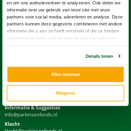
en om ons websiteverkeer te analyseren. Ook delen we
informatie over uw gebruik van onze site met onze
Organiseer een actie
partners voor social media, adverteren en analyse. Deze
partners kunnen deze gegevens combineren met andere
In memoriam
informatie die u aan ze heeft verstrekt of die ze hebben
verzameld op basis van uw gebruik van hun services.
Belastingvrij schenken
Voor bedrijven
Details tonen
Geefplatformen
Alles toestaan
NEEM CONTACT OP
023 554 07 55
Weigeren
Ma - Vr 08:30 - 17:00
Informatie & Suggesties
info@parkinsonfonds.nl
Klacht