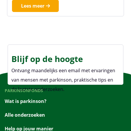
Lees meer
Blijf op de hoogte
Ontvang maandelijks een email met ervaringen
van mensen met parkinson, praktische tips en
de laatste onderzoeken.
PARKINSONFONDS
Wat is parkinson?
Alle onderzoeken
Help op jouw manier