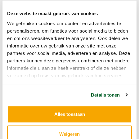
Deze website maakt gebruik van cookies
We gebruiken cookies om content en advertenties te
Nieuwsbrief september 2016
personaliseren, om functies voor social media te bieden
pdf
en om ons websiteverkeer te analyseren. Ook delen we
0.56MB
informatie over uw gebruik van onze site met onze
partners voor social media, adverteren en analyse. Deze
partners kunnen deze gegevens combineren met andere
Download
informatie die u aan ze heeft verstrekt of die ze hebben
verzameld op basis van uw gebruik van hun services.
Details tonen
Kerstmagazine 2016
pdf
Alles toestaan
6.78MB
Weigeren